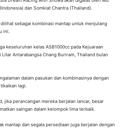
Asia Dream Racing with Showa akan digalas oleh Md
 (Indonesia) dan Somkiat Chantra (Thailand).
a dilihat sebagai kombinasi mantap untuk menjulang
 ini.
a keseluruhan kelas ASB1000cc pada Kejuaraan
i Litar Antarabangsa Chang Buriram, Thailand bulan
engalaman dalam pasukan dan kombinasinya dengan
ikaikan lagi.
 jika perancangan mereka berjalan lancar, besar
atkan saingan dalam kelompok lima terbaik.
k mantap dan segala persediaan juga berjalan dengan