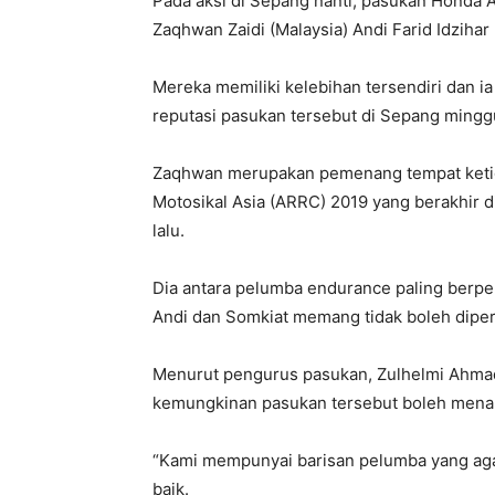
Pada aksi di Sepang nanti, pasukan Honda 
Zaqhwan Zaidi (Malaysia) Andi Farid Idzihar
Mereka memiliki kelebihan tersendiri dan i
reputasi pasukan tersebut di Sepang minggu
Zaqhwan merupakan pemenang tempat ketig
Motosikal Asia (ARRC) 2019 yang berakhir d
lalu.
Dia antara pelumba endurance paling berp
Andi dan Somkiat memang tidak boleh dipert
Menurut pengurus pasukan, Zulhelmi Ahmad,
kemungkinan pasukan tersebut boleh menam
“Kami mempunyai barisan pelumba yang aga
baik.