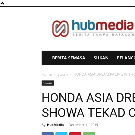
HubMedia
BERITA SEMASA
SUKAN
PELANC
Home
Sukan
HONDA ASIA DREAM RACING WITH 
Sukan
HONDA ASIA DR
SHOWA TEKAD C
By
HubMedia
-
December 11, 2019