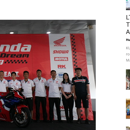
L
T
A
Hu
KU
ro
Ma