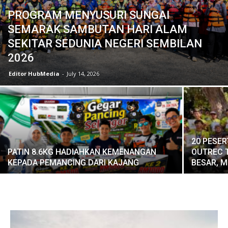
PROGRAM MENYUSURI SUNGAI
SEMARAK SAMBUTAN HARI ALAM
SEKITAR SEDUNIA NEGERI SEMBILAN
2026
Editor HubMedia
-
July 14, 2026
20 PESE
PATIN 8.6KG HADIAHKAN KEMENANGAN
OUTREC T
KEPADA PEMANCING DARI KAJANG
BESAR, 