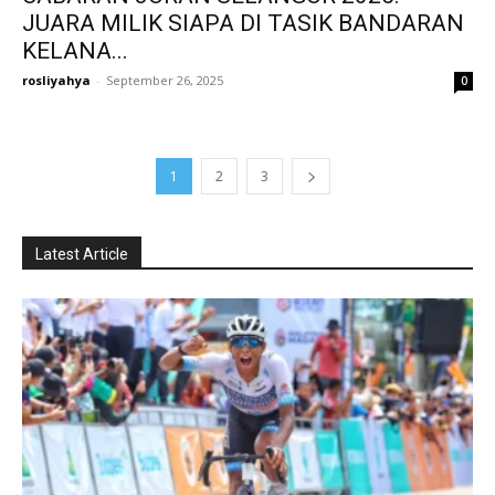
JUARA MILIK SIAPA DI TASIK BANDARAN
KELANA...
rosliyahya
-
September 26, 2025
0
1
2
3
Latest Article