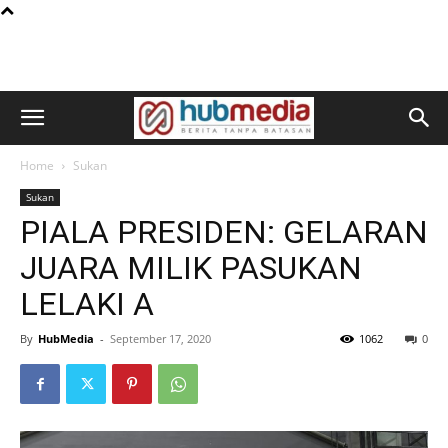
Home
Sukan
Sukan
PIALA PRESIDEN: GELARAN
JUARA MILIK PASUKAN
LELAKI A
By
HubMedia
-
September 17, 2020
1062
0