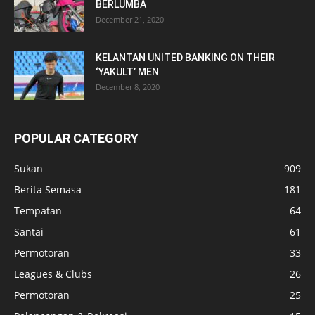
BERLUMBA
December 21, 2020
KELANTAN UNITED BANKING ON THEIR
‘YAKULT’ MEN
December 8, 2020
POPULAR CATEGORY
Sukan
909
Berita Semasa
181
Tempatan
64
Santai
61
Permotoran
33
Leagues & Clubs
26
Permotoran
25