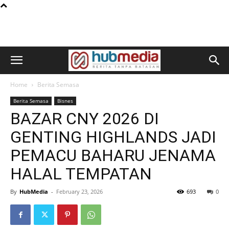
Home
Berita Semasa
Berita Semasa
Bisnes
BAZAR CNY 2026 DI
GENTING HIGHLANDS JADI
PEMACU BAHARU JENAMA
HALAL TEMPATAN
By
HubMedia
-
February 23, 2026
693
0