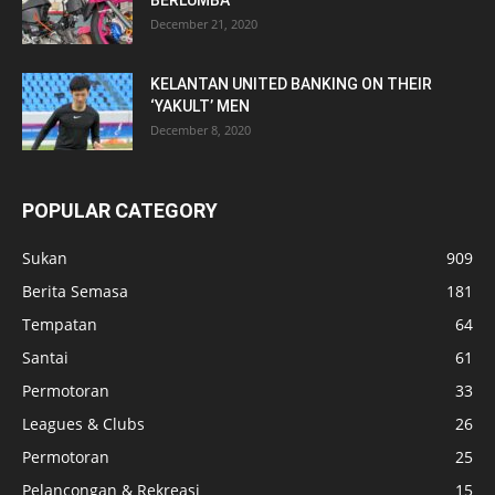
December 21, 2020
KELANTAN UNITED BANKING ON THEIR
‘YAKULT’ MEN
December 8, 2020
POPULAR CATEGORY
Sukan
909
Berita Semasa
181
Tempatan
64
Santai
61
Permotoran
33
Leagues & Clubs
26
Permotoran
25
Pelancongan & Rekreasi
15