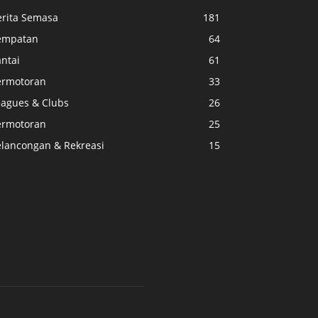
erita Semasa
181
empatan
64
ntai
61
ermotoran
33
eagues & Clubs
26
ermotoran
25
elancongan & Rekreasi
15