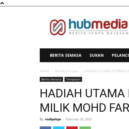
HubMedia
BERITA SEMASA
SUKAN
PELANC
Home
Berita Semasa
HADIAH UTAMA PJ JORAN 20
Berita Semasa
Tempatan
HADIAH UTAMA 
MILIK MOHD FAR
By
rosliyahya
-
February 24, 2025