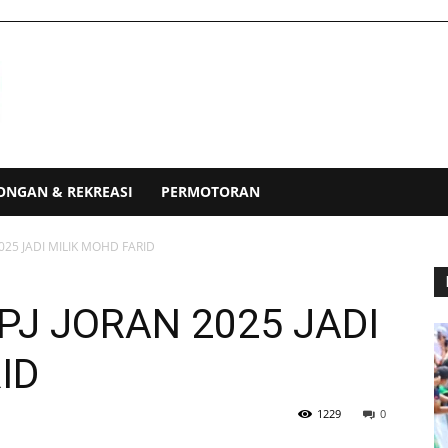
ONGAN & REKREASI
PERMOTORAN
25 JADI MILIK MOHD FARID
PJ JORAN 2025 JADI
ID
1229
0