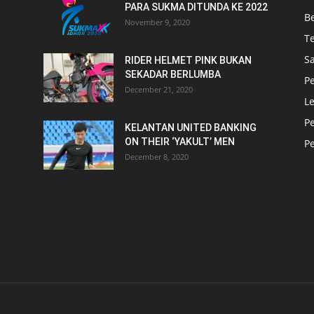
PARA SUKMA DITUNDA KE 2022
B
November 9, 2020
T
Sa
RIDER HELMET PINK BUKAN
SEKADAR BERLUMBA
P
December 21, 2020
L
P
KELANTAN UNITED BANKING
ON THEIR ‘YAKULT’ MEN
P
December 8, 2020