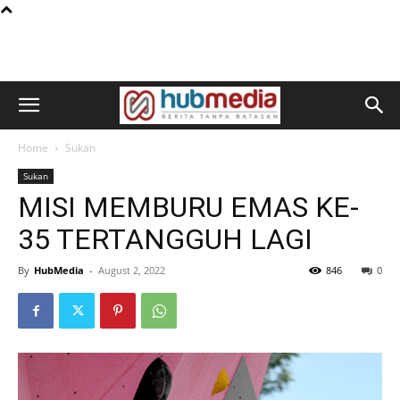
Home
Sukan
Sukan
MISI MEMBURU EMAS KE-
35 TERTANGGUH LAGI
By
HubMedia
-
August 2, 2022
846
0