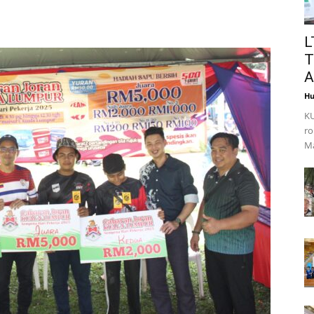
L
T
A
Hu
KU
ro
Ma