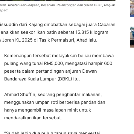
arah Jabatan Kebudayaan, Kesenian, Pelancongan dan Sukan DBKL, Naquib
haped.
ssuddin dari Kajang dinobatkan sebagai juara Cabaran
enaikkan seekor ikan patin seberat 15.815 kilogram
Joran KL 2025 di Tasik Permaisuri, Ahad lalu.
Kemenangan tersebut melayakkan beliau membawa
pulang wang tunai RM5,000, mengatasi hampir 600
peserta dalam pertandingan anjuran Dewan
Bandaraya Kuala Lumpur (DBKL) itu.
Ahmad Shuffin, seorang penghantar makanan,
menggunakan umpan roti berperisa pandan dan
hanya mengambil masa lapan minit untuk
mendaratkan ikan tersebut.
“Sudah lebih dua puluh tahun saya menyertai