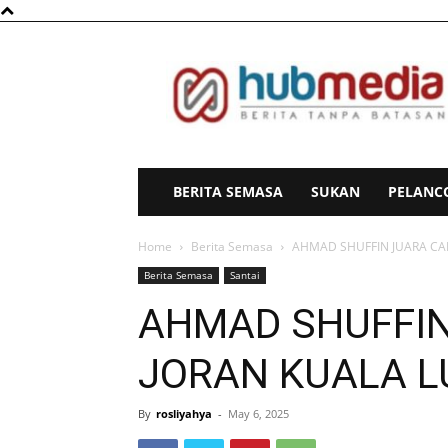
HubMedia
BERITA SEMASA
SUKAN
PELANC
Home
Berita Semasa
AHMAD SHUFFIN JUARA CA
Berita Semasa
Santai
AHMAD SHUFFI
JORAN KUALA L
By
rosliyahya
-
May 6, 2025