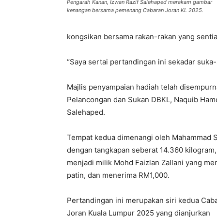
Pengarah Kanan, Izwan Razif Salehaped merakam gambar
kenangan bersama pemenang Cabaran Joran KL 2025.
kongsikan bersama rakan-rakan yang senti
“Saya sertai pertandingan ini sekadar suka-s
Majlis penyampaian hadiah telah disempur
Pelancongan dan Sukan DBKL, Naquib Hamda
Salehaped.
Tempat kedua dimenangi oleh Mahammad Sh
dengan tangkapan seberat 14.360 kilogram
menjadi milik Mohd Faizlan Zallani yang men
patin, dan menerima RM1,000.
Pertandingan ini merupakan siri kedua Cab
Joran Kuala Lumpur 2025 yang dianjurkan