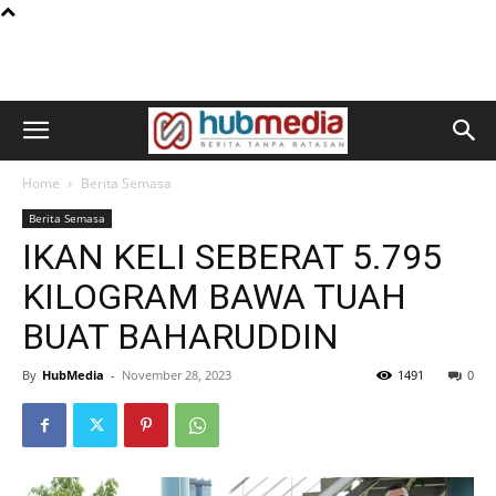
Home
Berita Semasa
Berita Semasa
IKAN KELI SEBERAT 5.795
KILOGRAM BAWA TUAH
BUAT BAHARUDDIN
By
HubMedia
-
November 28, 2023
1491
0