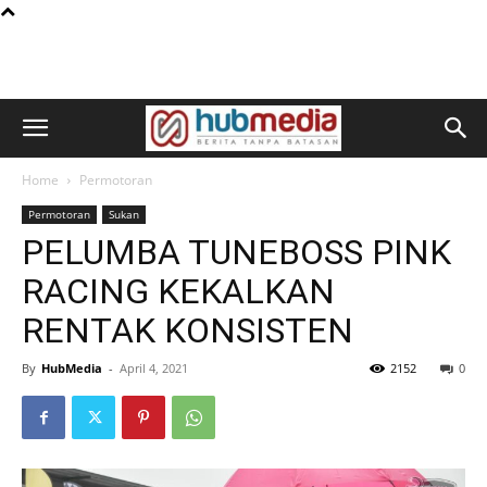
Home
Permotoran
Permotoran
Sukan
PELUMBA TUNEBOSS PINK
RACING KEKALKAN
RENTAK KONSISTEN
By
HubMedia
-
April 4, 2021
2152
0