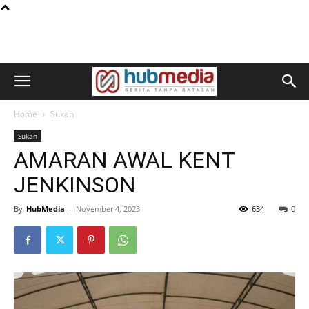
Home
Sukan
Sukan
AMARAN AWAL KENT
JENKINSON
By
HubMedia
-
November 4, 2023
634
0