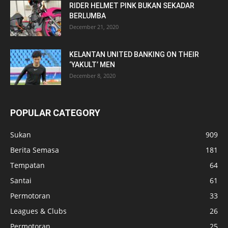
RIDER HELMET PINK BUKAN SEKADAR
BERLUMBA
December 21, 2020
KELANTAN UNITED BANKING ON THEIR
‘YAKULT’ MEN
December 8, 2020
POPULAR CATEGORY
Sukan
909
Berita Semasa
181
Tempatan
64
Santai
61
Permotoran
33
Leagues & Clubs
26
Permotoran
25