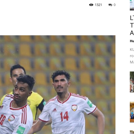
1321
0
L
T
A
Hu
KU
ro
Ma