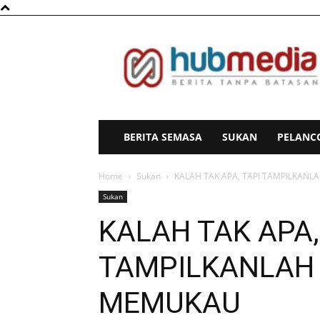
HubMedia
BERITA SEMASA
SUKAN
PELANC
Home
Sukan
KALAH TAK APA, TAPI TAMPILKAN
Sukan
KALAH TAK APA,
TAMPILKANLAH 
MEMUKAU