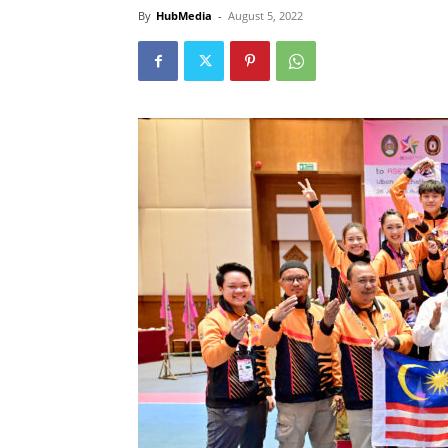
By
HubMedia
-
August 5, 2022