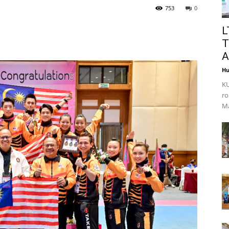
753
0
L
T
A
Hu
KU
ro
Ma