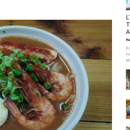
L
T
A
Hu
KU
ro
Ma