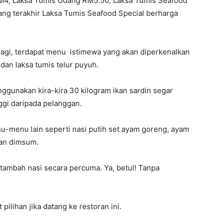
RM4, Laksa Tumis Udang RM5.50, Laksa Tumis Seafood
ng terakhir Laksa Tumis Seafood Special berharga
lagi, terdapat menu istimewa yang akan diperkenalkan
 dan laksa tumis telur puyuh.
ggunakan kira-kira 30 kilogram ikan sardin segar
ggi daripada pelanggan.
nu-menu lain seperti nasi putih set ayam goreng, ayam
dan dimsum.
tambah nasi secara percuma. Ya, betul! Tanpa
pilihan jika datang ke restoran ini.