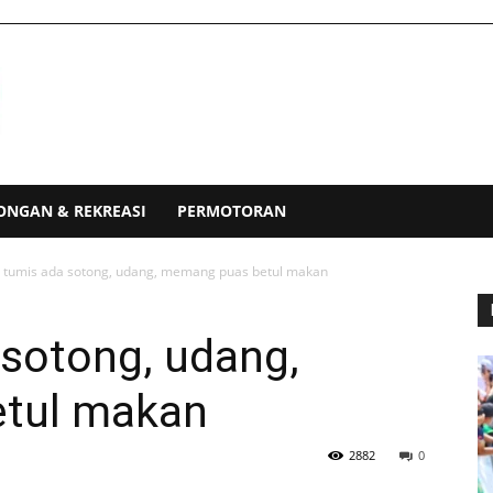
ONGAN & REKREASI
PERMOTORAN
 tumis ada sotong, udang, memang puas betul makan
 sotong, udang,
tul makan
2882
0