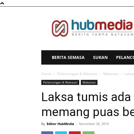
HubMedia
BERITA SEMASA
SUKAN
PELANC
Home
Pelancongan & Rekreasi
Makanan
Laksa
Pelancongan & Rekreasi
Makanan
Laksa tumis ada
memang puas be
By
Editor HubMedia
-
November 30, 2019