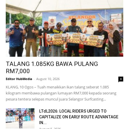
TALANG 1.085KG BAWA PULANG
RM7,000
Editor HubMedia
-
August 10, 2026
0
KLANG, 10 Ogos – Tuah menaikkan ikan talang seberat 1.085
kilogram membawa pulangan lumayan RM7,000 kepada seorang
pesara tentera selepas muncul juara Selangor Surfcasting...
LTdL2026: LOCAL RIDERS URGED TO
CAPITALIZE ON EARLY ROUTE ADVANTAGE
IN...
August 5, 2026