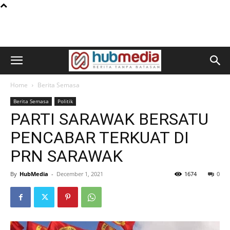
Home
Berita Semasa
Berita Semasa
Politik
PARTI SARAWAK BERSATU
PENCABAR TERKUAT DI
PRN SARAWAK
By
HubMedia
-
December 1, 2021
1674
0