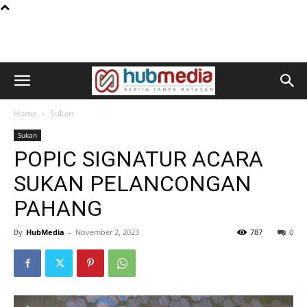
Home
Sukan
Sukan
POPIC SIGNATUR ACARA
SUKAN PELANCONGAN
PAHANG
By
HubMedia
-
November 2, 2023
787
0