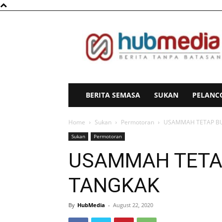
HubMedia
BERITA SEMASA
SUKAN
PELANC
Home
Sukan
Permotoran
USAMMAH TETAP BU
Sukan
Permotoran
USAMMAH TETAP
TANGKAK
By
HubMedia
-
August 22, 2020