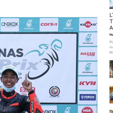
L
T
A
Hu
KU
ro
Ma