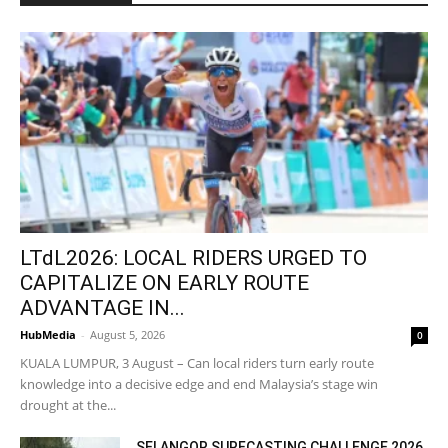
LTdL2026: LOCAL RIDERS URGED TO
CAPITALIZE ON EARLY ROUTE
ADVANTAGE IN...
HubMedia
-
August 5, 2026
0
KUALA LUMPUR, 3 August – Can local riders turn early route
knowledge into a decisive edge and end Malaysia’s stage win
drought at the...
SELANGOR SURFCASTING CHALLENGE 2026