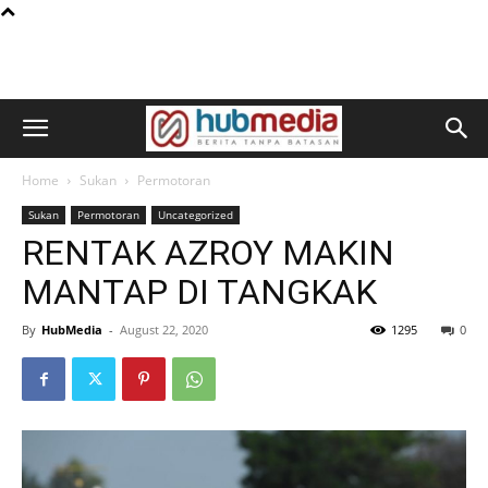
Home
Sukan
Permotoran
Sukan
Permotoran
Uncategorized
RENTAK AZROY MAKIN
MANTAP DI TANGKAK
By
HubMedia
-
August 22, 2020
1295
0