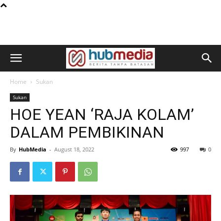
Home
Sukan
Sukan
HOE YEAN ‘RAJA KOLAM’
DALAM PEMBIKINAN
By
HubMedia
-
August 18, 2022
997
0