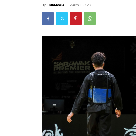
By
HubMedia
-
March 1, 2023