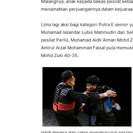
Malangnya, anak kepada bekas pesilat keban
menamatkan perjuangannya dalam kejuaraan 
Lima lagi aksi bagi kategori Putra E senior 
Muhamad Iskandar Lubis Mahmudin dari Se
pesilat Perlis, Muhamad Aidil Aiman Mohd
Amirul Aizat Mohammad Faisal pula memus
Mohd Zuki 40-35.
lebih tenang dan yakin mengharungi pertar