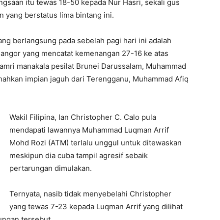
gsaan itu tewas 18-50 kepada Nur Hasri, sekali gus
yang berstatus lima bintang ini.
yang berlangsung pada sebelah pagi hari ini adalah
langor yang mencatat kemenangan 27-16 ke atas
 Zamri manakala pesilat Brunei Darussalam, Muhammad
nahkan impian jaguh dari Terengganu, Muhammad Afiq
Wakil Filipina, Ian Christopher C. Calo pula
mendapati lawannya Muhammad Luqman Arrif
Mohd Rozi (ATM) terlalu unggul untuk ditewaskan
meskipun dia cuba tampil agresif sebaik
pertarungan dimulakan.
Ternyata, nasib tidak menyebelahi Christopher
yang tewas 7-23 kepada Luqman Arrif yang dilihat
ungan tersebut.