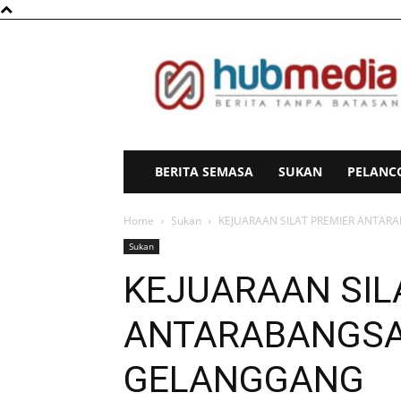
HubMedia
BERITA SEMASA
SUKAN
PELANC
Home
Sukan
KEJUARAAN SILAT PREMIER ANTA
Sukan
KEJUARAAN SIL
ANTARABANGSA
GELANGGANG