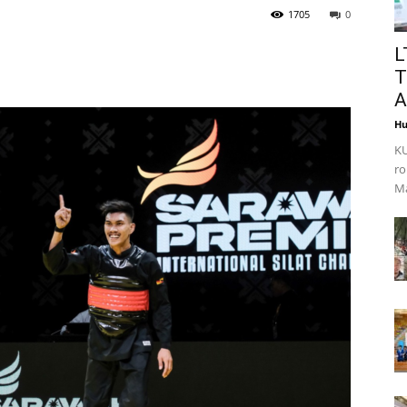
1705
0
L
T
A
Hu
KU
ro
Ma