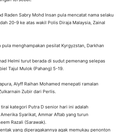
mmad Raden Sabry Mohd Insan pula mencatat nama selaku
 20-9 ke atas wakil Polis Diraja Malaysia, Zainal
n pula menghampakan pesilat Kyrgyzstan, Darkhan
ad Helmi turut berada di sudut pemenang selepas
l Tajul Mulok (Pahang) 5-19.
ingapura, Alyff Raihan Mohamed menepati ramalan
lkarnain Zubir dari Perlis.
rai kategori Putra D senior hari ini adalah
Amerika Syarikat, Ammar Aftab yang turun
eem Razali (Sarawak).
 rentak yang diperagakannya agak memukau penonton