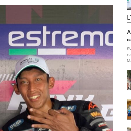
L
T
A
Hu
KU
ro
Ma