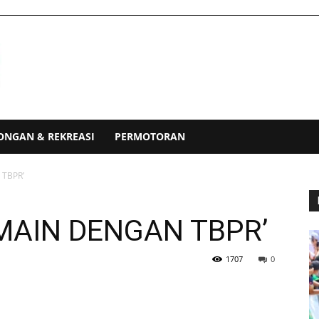
ONGAN & REKREASI
PERMOTORAN
TBPR’
MAIN DENGAN TBPR’
1707
0