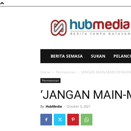
HubMedia
BERITA SEMASA
SUKAN
PELANC
Home
Permotoran
‘JANGAN MAIN-MAIN DENGAN 
Permotoran
‘JANGAN MAIN-
By
HubMedia
-
October 3, 2021